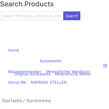
Search Products
Search
Product
and
Knock
Enter
Key
Home
Kunstwerke
Massgeschneidert
Mineralischer Wandputz
Original Kunstwerke
Mineralische Werke
About Me
ANFRAGE STELLEN
Startseite
Kunstwerke