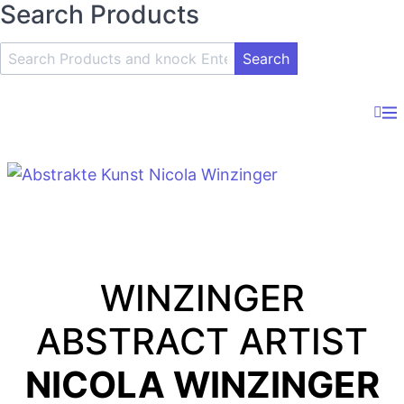
Search Products
Search
Product
and
Knock
Enter
Key
WINZINGER
ABSTRACT ARTIST
NICOLA WINZINGER