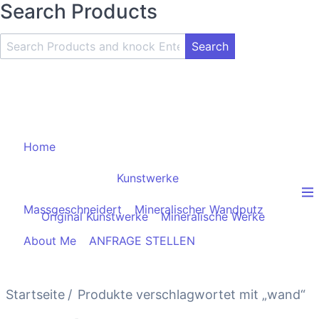
Search Products
Search
Product
and
Knock
Enter
Key
Home
Kunstwerke
Massgeschneidert
Mineralischer Wandputz
Original Kunstwerke
Mineralische Werke
About Me
ANFRAGE STELLEN
Startseite
Produkte verschlagwortet mit „wand“