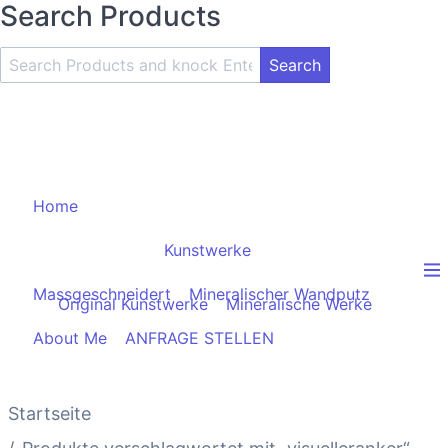
Search Products
Search
Product
and
Knock
Enter
Key
Home
Kunstwerke
Massgeschneidert
Mineralischer Wandputz
Original Kunstwerke
Mineralische Werke
About Me
ANFRAGE STELLEN
Startseite