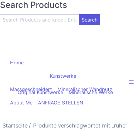
Search Products
Search
Product
and
Knock
Enter
Key
Home
Kunstwerke
Massgeschneidert
Mineralischer Wandputz
Original Kunstwerke
Mineralische Werke
About Me
ANFRAGE STELLEN
Startseite
Produkte verschlagwortet mit „ruhe“