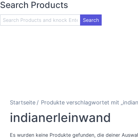
Search Products
Search
Product
and
Knock
Enter
Key
Startseite
Produkte verschlagwortet mit „india
indianerleinwand
Es wurden keine Produkte gefunden, die deiner Auswah