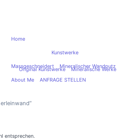
Home
Kunstwerke
Massgeschneidert
Mineralischer Wandputz
Original Kunstwerke
Mineralische Werke
About Me
ANFRAGE STELLEN
nerleinwand“
l entsprechen.