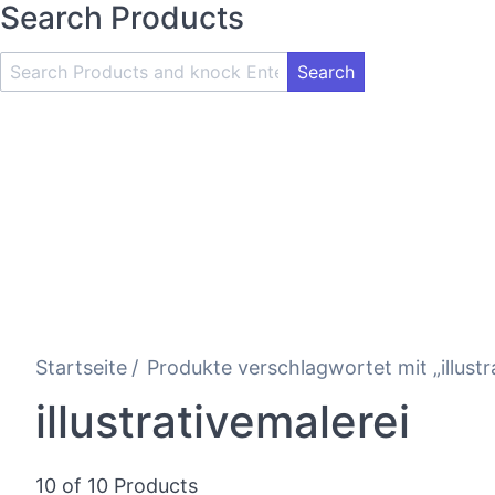
Search Products
Search
Product
and
Knock
Enter
Key
Startseite
Produkte verschlagwortet mit „illustr
illustrativemalerei
10 of 10 Products