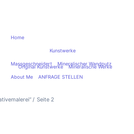
Home
Kunstwerke
Massgeschneidert
Mineralischer Wandputz
Original Kunstwerke
Mineralische Werke
About Me
ANFRAGE STELLEN
ativemalerei“
Seite 2