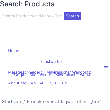
Search Products
Search
Product
and
Knock
Enter
Key
Home
Kunstwerke
Massgeschneidert
Mineralischer Wandputz
Original Kunstwerke
Mineralische Werke
About Me
ANFRAGE STELLEN
Startseite
Produkte verschlagwortet mit „hier“