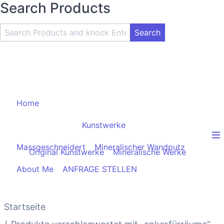
Search Products
Search
Product
and
Knock
Enter
Key
Home
Kunstwerke
Massgeschneidert
Mineralischer Wandputz
Original Kunstwerke
Mineralische Werke
About Me
ANFRAGE STELLEN
Startseite