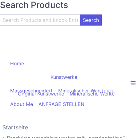
Search Products
Search
Product
and
Knock
Enter
Key
Home
Kunstwerke
Massgeschneidert
Mineralischer Wandputz
Original Kunstwerke
Mineralische Werke
About Me
ANFRAGE STELLEN
Startseite